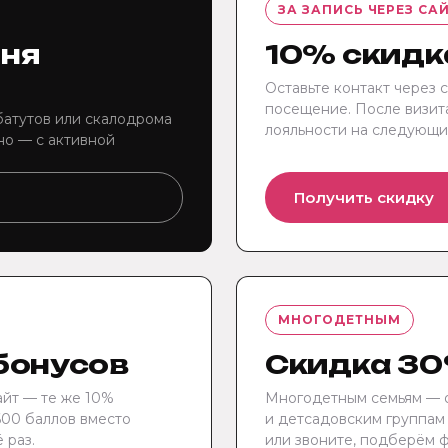
ЗА ЗАПИСЬ ЧЕРЕЗ СА
дня
10% скидк
Оставьте контакт через 
посещение. После визит
атутов или скалодрома
лояльности на следующи
но — с активной
Получить скидку
МНОГОДЕТНЫМ
 бонусов
Скидка 30
айт — те же 10%
Многодетным семьям — 
600 баллов вместо
и детсадовским группам
 раз.
или звоните, подберём ф