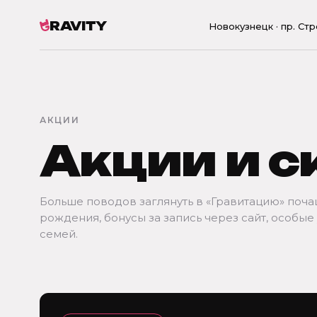
RAVITY
Новокузнецк · пр. Стро
АКЦИИ
Акции и с
Больше поводов заглянуть в «Гравитацию» поча
рождения, бонусы за запись через сайт, особые
семей.