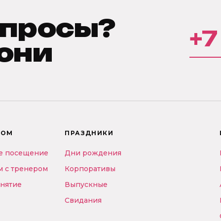
опросы?
+7
они
РОМ
ПРАЗДНИКИ
е посещение
Дни рождения
м с тренером
Корпоративы
анятие
Выпускные
Свидания