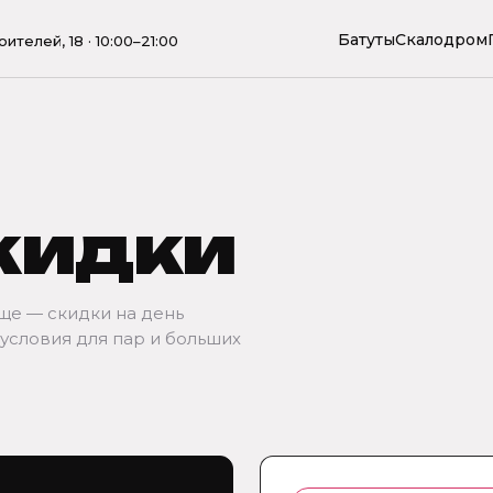
Батуты
Скалодром
ителей, 18 · 10:00–21:00
кидки
ще — скидки на день
 условия для пар и больших