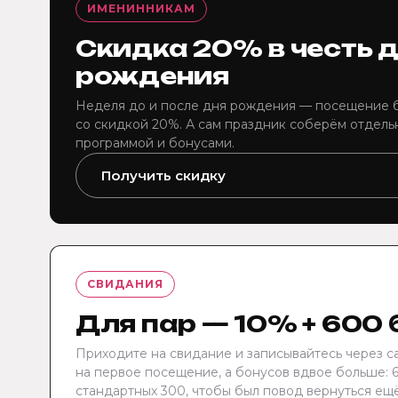
ИМЕНИННИКАМ
Скидка 20% в честь 
рождения
Неделя до и после дня рождения — посещение б
со скидкой 20%. А сам праздник соберём отдель
программой и бонусами.
Получить скидку
СВИДАНИЯ
Для пар — 10% + 600
Приходите на свидание и записывайтесь через с
на первое посещение, а бонусов вдвое больше: 
стандартных 300, чтобы был повод вернуться ещё